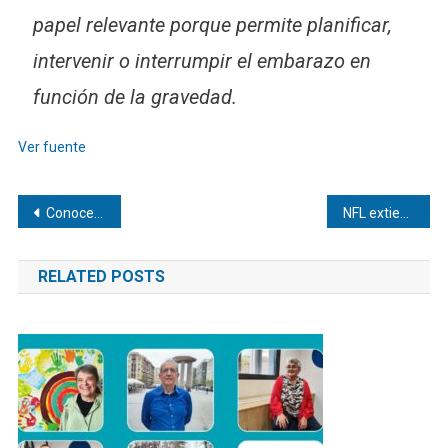
papel relevante porque permite planificar,
intervenir o interrumpir el embarazo en
función de la gravedad.
Ver fuente
Navegación
Conoce el 3r toolkit DIRSE sobre Monitores ASG
NFL extiende su programa internacional
de
RELATED POSTS
entradas