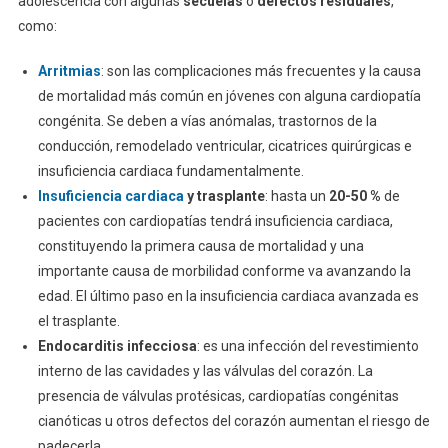
adolescencia con algunas
secuelas
o
defectos residuales
,
como:
Arritmias
: son las complicaciones más frecuentes y la causa
de mortalidad más común en jóvenes con alguna cardiopatía
congénita. Se deben a vías anómalas, trastornos de la
conducción, remodelado ventricular, cicatrices quirúrgicas e
insuficiencia cardiaca fundamentalmente.
Insuficiencia cardiaca
y trasplante
: hasta un
20-50 %
de
pacientes con cardiopatías tendrá insuficiencia cardiaca,
constituyendo la primera causa de mortalidad y una
importante causa de morbilidad conforme va avanzando la
edad. El último paso en la insuficiencia cardiaca avanzada es
el trasplante.
Endocarditis infecciosa
: es una infección del revestimiento
interno de las cavidades y las válvulas del corazón. La
presencia de válvulas protésicas, cardiopatías congénitas
cianóticas u otros defectos del corazón aumentan el riesgo de
padecerla.