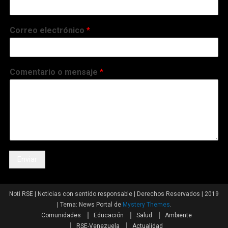
Correo electrónico
*
Comentario o mensaje
*
Enviar
Noti RSE | Noticias con sentido responsable | Derechos Reservados | 2019
|
Tema: News Portal de
Mystery Themes
.
Comunidades
Educación
Salud
Ambiente
RSE-Venezuela
Actualidad