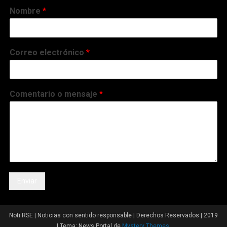
Nombre
*
Correo electrónico
*
Comentario o mensaje
*
Enviar
Noti RSE | Noticias con sentido responsable | Derechos Reservados | 2019
|
Tema: News Portal de
Mystery Themes
.