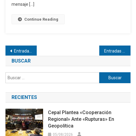
mensaje […]
Continue Reading
Navegación
Entradas anteriores
Entradas siguientes
de
BUSCAR
entradas
Buscar:
RECIENTES
Cepal Plantea «cooperación
Regional» Ante «rupturas» En
Geopolítica
05/08/2026