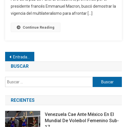
presidente francés Emmanuel Macron, buscó demostrar la
vigencia del multilateralismo para afrontar […]
Continue Reading
Navegación
Entradas anteriores
de
BUSCAR
entradas
Buscar:
RECIENTES
Venezuela Cae Ante México En El
Mundial De Voleibol Femenino Sub-
17