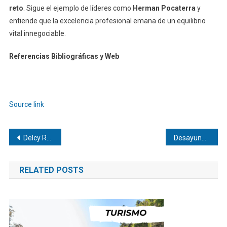
reto
. Sigue el ejemplo de líderes como
Herman Pocaterra
y
entiende que la excelencia profesional emana de un equilibrio
vital innegociable.
Referencias Bibliográficas y Web
Navegación
de
Source link
entradas
Navegación
Delcy Rodríguez rechaza comentario de Trump sobre Venezuela como estado 51 de EEUU
Desayunos runners: Combos anti-hambre | Dateando
de
RELATED POSTS
entradas