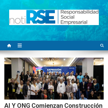
Saltar
al
contenido
Noti RSE
Noticias con sentido responsable
AI Y ONG Comienzan Construcción