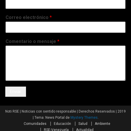
Correo electrónico
*
Comentario o mensaje
*
Enviar
Noti RSE | Noticias con sentido responsable | Derechos Reservados | 2019
|
Tema: News Portal de
Mystery Themes
.
Comunidades
Educación
Salud
Ambiente
RSE-Venezuela
Actualidad