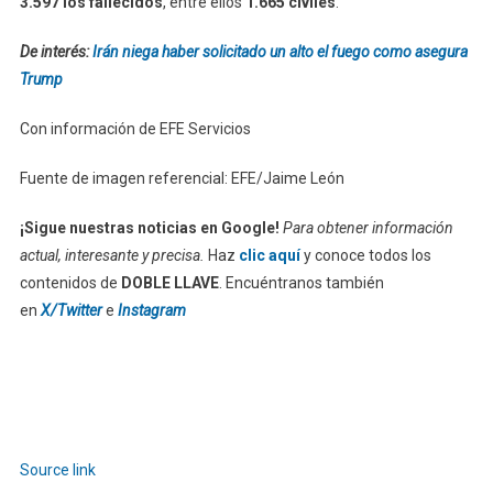
3.597 los fallecidos
, entre ellos
1.665 civiles
.
De interés:
Irán niega haber solicitado un alto el fuego como asegura
Trump
Con información de EFE Servicios
Fuente de imagen referencial: EFE/Jaime León
¡Sigue nuestras noticias en Google!
Para obtener información
actual, interesante y precisa.
Haz
clic aquí
y conoce todos los
contenidos de
DOBLE LLAVE
. Encuéntranos también
en
X/Twitter
e
Instagram
Source link