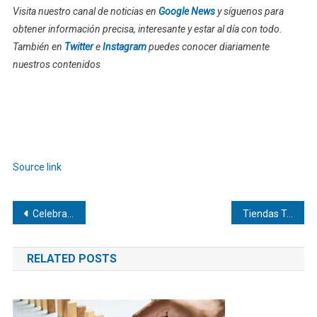
Visita nuestro canal de noticias en
Google News
y síguenos para
obtener información precisa, interesante y estar al día con todo.
También en
Twitter
e
Instagram
puedes conocer diariamente
nuestros contenidos
Source link
Navegación
Celebran el «1er Foro Alianza ESR Cajeme»
Tiendas Traki: Variedad y Calidad en tus Compras
de
RELATED POSTS
entradas