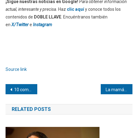
¡Sigue nuestras noticias en Google!
Para obtener información
actual, interesante y precisa.
Haz
clic aquí
y conoce todos los
contenidos de
DOBLE LLAVE
. Encuéntranos también
en
X/Twitter
e
Instagram
Source link
Navegación
10 compañías que están marcando la diferencia a través de su impacto social en 2026
La mamá de Vozinha celebra el histórico empate de Cabo Verde
de
RELATED POSTS
entradas