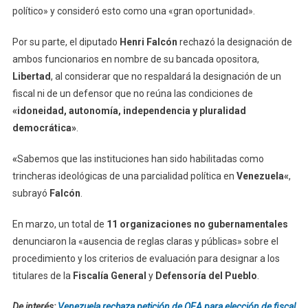
político» y consideró esto como una «gran oportunidad».
Por su parte, el diputado
Henri Falcón
rechazó la designación de
ambos funcionarios en nombre de su bancada opositora,
Libertad
, al considerar que no respaldará la designación de un
fiscal ni de un defensor que no reúna las condiciones de
«idoneidad, autonomía, independencia y pluralidad
democrática»
.
«
Sabemos que las instituciones han sido habilitadas como
trincheras ideológicas de una parcialidad política en
Venezuela
«
,
subrayó
Falcón
.
En marzo, un total de
11 organizaciones no gubernamentales
denunciaron la «ausencia de reglas claras y públicas» sobre el
procedimiento y los criterios de evaluación para designar a los
titulares de la
Fiscalía General
y
Defensoría del Pueblo
.
De interés:
Venezuela rechaza petición de OEA para elección de fiscal