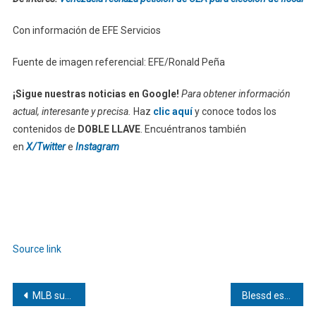
Con información de EFE Servicios
Fuente de imagen referencial: EFE/Ronald Peña
¡Sigue nuestras noticias en Google!
Para obtener información
actual, interesante y precisa.
Haz
clic aquí
y conoce todos los
contenidos de
DOBLE LLAVE
. Encuéntranos también
en
X/Twitter
e
Instagram
Source link
Navegación
MLB suspende a Jorge Soler y Reynaldo López
Blessd estrena disco y celebra su futura paternidad