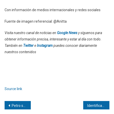
Con información de medios internacionales y redes sociales
Fuente de imagen referencial: @Anitta
Visita nuestro canal de noticias en
Google News
y síguenos para
obtener información precisa, interesante y estar al día con todo.
También en
Twitter
e
Instagram
puedes conocer diariamente
nuestros contenidos
Source link
Navegación
Petro sobre posibles cargos en su contra: «Es el inicio de un golpe de Estado»
Identifican un aditivo que promueve una potente inmunidad frente al cáncer