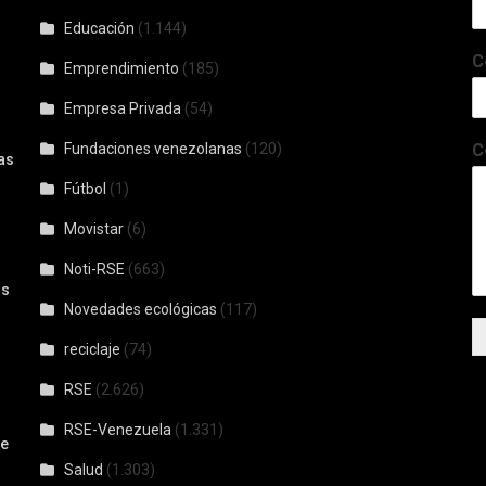
Educación
(1.144)
C
Emprendimiento
(185)
Empresa Privada
(54)
Fundaciones venezolanas
(120)
C
as
Fútbol
(1)
Movistar
(6)
Noti-RSE
(663)
os
Novedades ecológicas
(117)
reciclaje
(74)
RSE
(2.626)
RSE-Venezuela
(1.331)
De
Salud
(1.303)