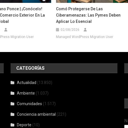
ano Ponce | ¡Conócelo!
Comó Protegerse De Las
Comercio Exterior En La
Ciberamenazas: Las Pymes Deben
lobal
Aplicar Lo Esencial
02/08/2026
ress Migration User
Managed WordPress Migration User
CATEGORÍAS
Actualidad
(13.850)
Ambiente
(1.037)
Comunidades
(1.517)
Conciencia ambiental
(221)
N
Deporte
(10)