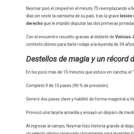
Neymar pisó el césped en el minuto 75 reemplazando a Ma
días sin vestir la camiseta de su país, tras la grave
lesión 
derecho
que le impidió disputar las dos primeras jornad
Con el encuentro resuelto gracias al doblete de
Vinícius 
contexto idóneo para darle rodaje a la leyenda de 34 año
Destellos de magia y un récord 
En los poco más de 15 minutos que estuvo en cancha, el
Completó 9 de 10 pases (90 % de precisión).
Generó dos pases clave y habilitó de forma magistral a Vin
Provocó una tarjeta amarilla y ensayó un disparo de medi
Al ingresar al campo, Neymar hizo historia grande al disp
un selecto olimpo reservado únicamente para leyendas bra