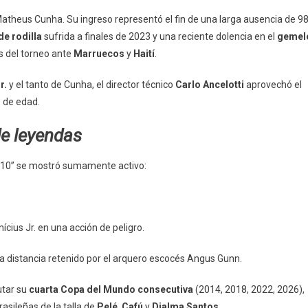
theus Cunha. Su ingreso representó el fin de una larga ausencia de 9
de rodilla
sufrida a finales de 2023 y una reciente dolencia en el
gemel
as del torneo ante
Marruecos
y
Haití
.
Jr.
y el tanto de Cunha, el director técnico
Carlo Ancelotti
aprovechó el
s de edad.
de leyendas
 “10” se mostró sumamente activo:
ícius Jr. en una acción de peligro.
a distancia retenido por el arquero escocés Angus Gunn.
utar su
cuarta Copa del Mundo consecutiva
(2014, 2018, 2022, 2026),
sileñas de la talla de
Pelé
,
Cafú
y
Djalma Santos
.