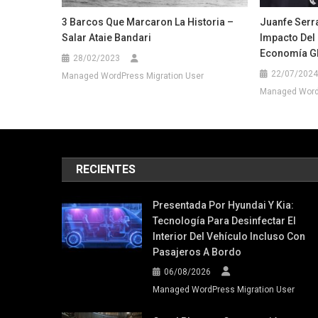
3 Barcos Que Marcaron La Historia –
Juanfe Serr
Salar Ataie Bandari
Impacto Del 
Economía G
28/02/2023
22/07/2024
Managed WordPress Migration User
Managed WordP
RECIENTES
Presentada Por Hyundai Y Kia:
Tecnología Para Desinfectar El
Interior Del Vehículo Incluso Con
Pasajeros A Bordo
06/08/2026
Managed WordPress Migration User