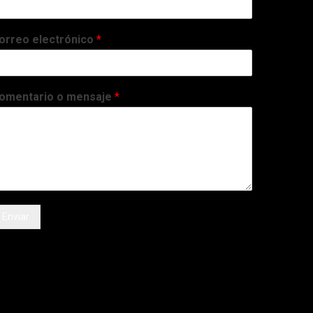
orreo electrónico
*
omentario o mensaje
*
Enviar