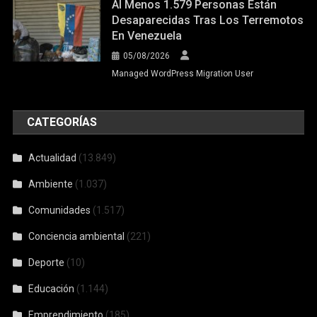
Al Menos 1.579 Personas Están
Desaparecidas Tras Los Terremotos
En Venezuela
05/08/2026
Managed WordPress Migration User
CATEGORÍAS
Actualidad
(13.849)
Ambiente
(1.037)
Comunidades
(1.517)
Conciencia ambiental
(221)
Deporte
(10)
Educación
(1.144)
Emprendimiento
(185)