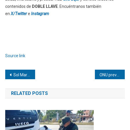
contenidos de
DOBLE LLAVE
. Encuéntranos también
en
X/Twitter
e
Instagram
Source link
Navegación
Sol María Sthormes Bolívar | Exposición a Gases Tóxicos en Plataformas: Cómo Afecta la Salud Respiratoria
ONU prevé asistir a 500.000 personas en refugios en Venezuela tras los terremotos
de
RELATED POSTS
entradas