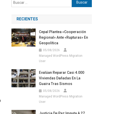
Buscar:
RECIENTES
Cepal Plantea «cooperación
Regional» Ante «rupturas» En
Geopolítica
05/08/2026
Managed WordPress Migration
User
Evalúan Reparar Casi 4.000
Viviendas Dañadas En La
Guaira Tras Sismos
05/08/2026
Managed WordPress Migration
o
User
Justicia De Paz Imputa A 27