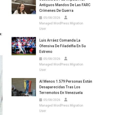
Antiguos Mandos De Las FARC
Crímenes De Guerra
05/08/2026
Managed WordPress Migration
User
a:
Luis Arráez Comanda La
Ofensiva De Filadelfia En Su
Estreno
05/08/2026
Managed WordPress Migration
User
Al Menos 1.579 Personas Están
Desaparecidas Tras Los
Terremotos En Venezuela
05/08/2026
Managed WordPress Migration
User