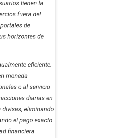
suarios tienen la
rcios fuera del
 portales de
us horizontes de
gualmente eficiente.
 en moneda
onales o al servicio
sacciones diarias en
n divisas, eliminando
tando el pago exacto
dad financiera