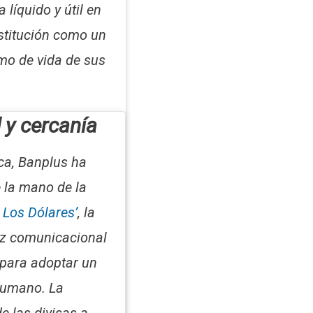
 líquido y útil en
nstitución como un
tmo de vida de sus
 y cercanía
ca, Banplus ha
 la mano de la
 Los Dólares’
, la
dez comunicacional
 para adoptar un
humano. La
e las divisas a