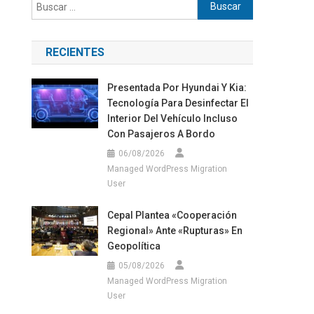
Buscar:
RECIENTES
Presentada Por Hyundai Y Kia:
Tecnología Para Desinfectar El
Interior Del Vehículo Incluso
Con Pasajeros A Bordo
06/08/2026
Managed WordPress Migration
User
Cepal Plantea «cooperación
Regional» Ante «rupturas» En
Geopolítica
05/08/2026
Managed WordPress Migration
User