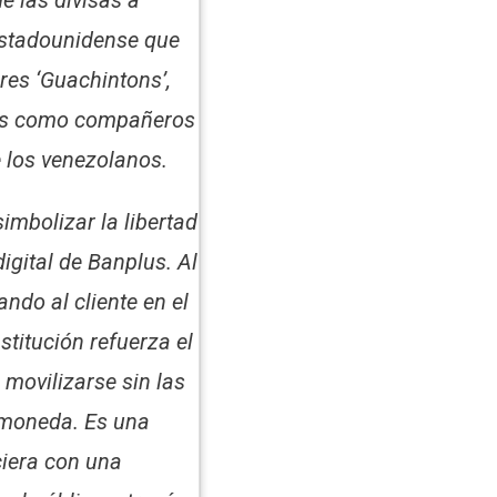
 estadounidense que
res ‘Guachintons’,
los como compañeros
e los venezolanos.
mbolizar la libertad
igital de Banplus. Al
do al cliente en el
stitución refuerza el
movilizarse sin las
l moneda. Es una
nciera con una