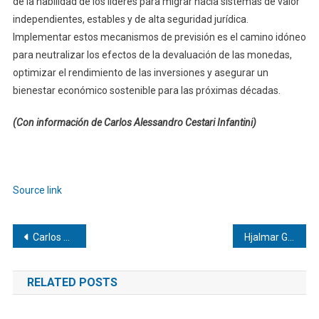
de la habilidad de los líderes para migrar hacia sistemas de valor
independientes, estables y de alta seguridad jurídica.
Implementar estos mecanismos de previsión es el camino idóneo
para neutralizar los efectos de la devaluación de las monedas,
optimizar el rendimiento de las inversiones y asegurar un
bienestar económico sostenible para las próximas décadas.
(Con información de Carlos Alessandro Cestari Infantini)
Navegación
de
Source link
entradas
Navegación
Carlos Julio Heydra | ¡Revolución comercial! Nuevas estructuras corporativas que transforman el mercado global en 2026
Hjalmar Gibelli | La Internacional de Seguros llegó a los Andes: ¡Presentó con éxito su ‘Plan de Incentivos 2026’ en San Cristóbal!
de
RELATED POSTS
entradas