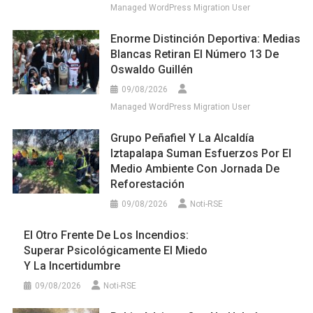
Managed WordPress Migration User
Enorme Distinción Deportiva: Medias
Blancas Retiran El Número 13 De
Oswaldo Guillén
09/08/2026
Managed WordPress Migration User
Grupo Peñafiel Y La Alcaldía
Iztapalapa Suman Esfuerzos Por El
Medio Ambiente Con Jornada De
Reforestación
09/08/2026
Noti-RSE
El Otro Frente De Los Incendios:
Superar Psicológicamente El Miedo
Y La Incertidumbre
09/08/2026
Noti-RSE