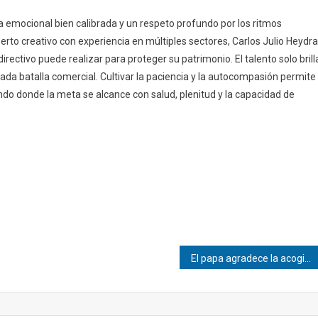
a emocional bien calibrada y un respeto profundo por los ritmos
erto creativo con experiencia en múltiples sectores, Carlos Julio Heydra
rectivo puede realizar para proteger su patrimonio. El talento solo brill
cada batalla comercial. Cultivar la paciencia y la autocompasión permite
do donde la meta se alcance con salud, plenitud y la capacidad de
El papa agradece la acogida del pueblo de las Islas Canarias al crucero MV Hondius