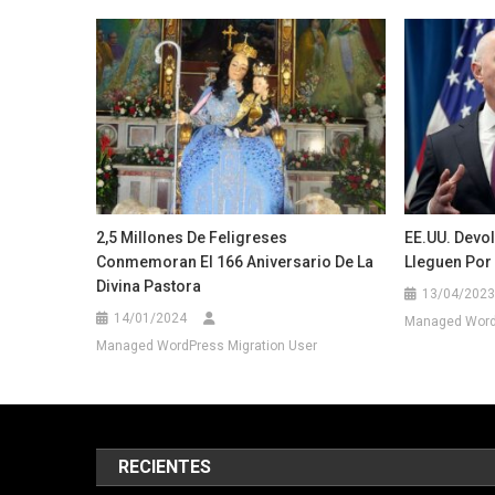
2,5 Millones De Feligreses
EE.UU. Devo
Conmemoran El 166 Aniversario De La
Lleguen Por 
Divina Pastora
13/04/2023
14/01/2024
Managed WordP
Managed WordPress Migration User
RECIENTES