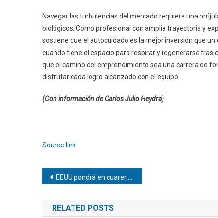
Navegar las turbulencias del mercado requiere una brújul
biológicos. Como profesional con amplia trayectoria y exp
sostiene que el autocuidado es la mejor inversión que un di
cuando tiene el espacio para respirar y regenerarse tras 
que el camino del emprendimiento sea una carrera de fon
disfrutar cada logro alcanzado con el equipo.
(Con información de Carlos Julio Heydra)
Navegación
de
Source link
entradas
Navegación
EEUU pondrá en cuarentena a sus pasajeros del crucero para descartar hantavirus
de
RELATED POSTS
entradas