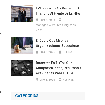
FVF Reafirma Su Respaldo A
Infantino Al Frente De La FIFA
08/08/2026
Managed WordPress Migration
User
os
El Costo Que Muchas
Organizaciones Subestiman
08/08/2026
Noti-RSE
Docentes En TikTok Que
Comparten Ideas, Recursos Y
Actividades Para El Aula
a
08/08/2026
Noti-RSE
s.
CATEGORÍAS