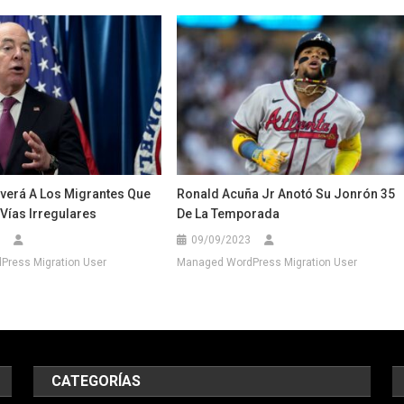
lverá A Los Migrantes Que
Ronald Acuña Jr Anotó Su Jonrón 35
Vías Irregulares
De La Temporada
09/09/2023
ress Migration User
Managed WordPress Migration User
CATEGORÍAS