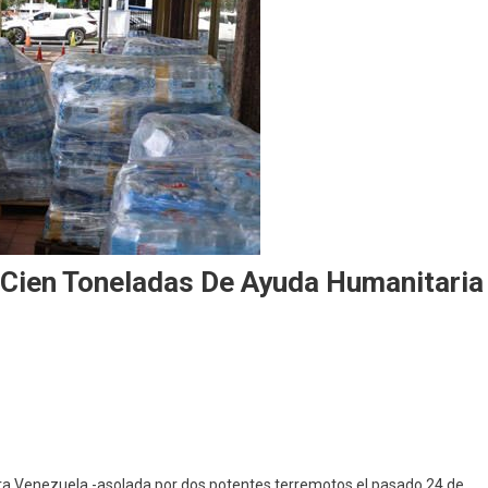
Cien Toneladas De Ayuda Humanitaria
ra Venezuela -asolada por dos potentes terremotos el pasado 24 de