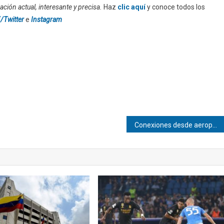
ción actual, interesante y precisa.
Haz
clic aquí
y conoce todos los
/Twitter
e
Instagram
Conexiones desde aeropuertos alternos: Avior las facilita temporalmente