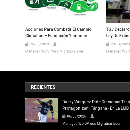
Acciones Para Combatir El Cambio
TSJ Declaró
Climático – Fundación Yammine
Ley De Extin
25/09/2023
29/04/2023
Managed WordPress Migration User
Managed WordP
RECIENTES
Danry Vásquez Pide Disculpas Tras
Protagonizar «tángana» En La LMB
06/08/2026
Managed WordPress Migration User