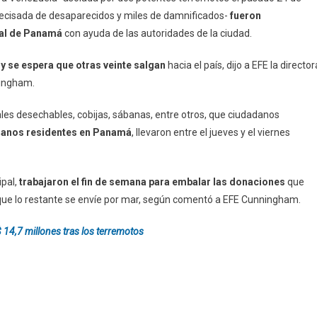
recisada de desaparecidos y miles de damnificados-
fueron
tal de Panamá
con ayuda de las autoridades de la ciudad.
s
y se espera que otras veinte salgan
hacia el país, dijo a EFE la director
ningham.
es desechables, cobijas, sábanas, entre otros, que ciudadanos
lanos residentes en Panamá
, llevaron entre el jueves y el viernes
ipal,
trabajaron el fin de semana para embalar las donaciones
que
que lo restante se envíe por mar, según comentó a EFE Cunningham.
 14,7 millones tras los terremotos