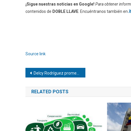
¡Sigue nuestras noticias en Google!
Para obtener informa
contenidos de
DOBLE LLAVE
. Encuéntranos también en
X
Source link
Navegación
Delcy Rodríguez promete nuevas viviendas antes de que finalice el año
de
RELATED POSTS
entradas