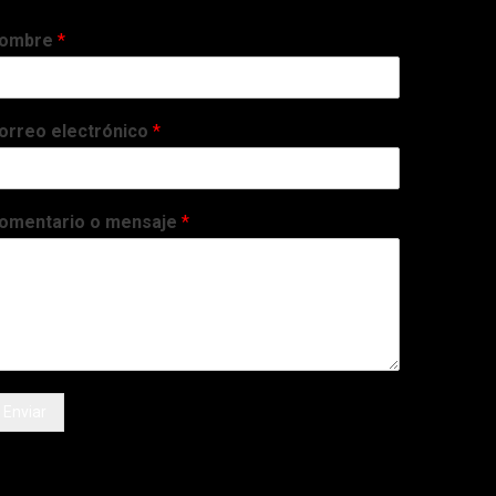
ombre
*
orreo electrónico
*
omentario o mensaje
*
Enviar