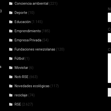
Conciencia ambiental
(221)
N
l
Deporte
(10)
Educación
(1.145)
C
Emprendimiento
(185)
Empresa Privada
(54)
Fundaciones venezolanas
(120)
C
Fútbol
(1)
s
Movistar
(6)
Noti-RSE
(663)
Novedades ecológicas
(117)
reciclaje
(74)
RSE
(2.627)