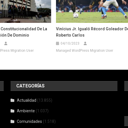
 Constitucionalidad De La
Vinícius Jr. Igualó Récord Goleador D
ción De Dominio
Roberto Carlos
04/10/2023
ress Migration User
Managed WordPress Migration User
CATEGORÍAS
Actualidad
(13.855)
Ambiente
(1.037)
Comunidades
(1.518)