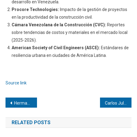
desarrollo en Venezuela.
Procore Technologies:
Impacto de la gestión de proyectos
en la productividad de la construcción civil.
Cámara Venezolana de la Construcción (CVC):
Reportes
sobre tendencias de costos y materiales en el mercado local
(2025-2026).
American Society of Civil Engineers (ASCE):
Estándares de
resiliencia urbana en ciudades de América Latina.
Navegación
de
Source link
entradas
Navegación
Herman Pocaterra | Natación y Articulaciones
Carlos Julio Heydra Castillo | ingeniería antisísmica
de
RELATED POSTS
entradas