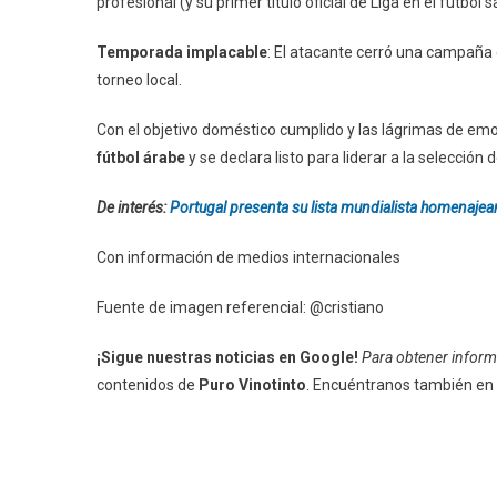
profesional (y su primer título oficial de Liga en el fútbol s
Temporada implacable
: El atacante cerró una campaña ex
torneo local.
Con el objetivo doméstico cumplido y las lágrimas de emoción
fútbol árabe
y se declara listo para liderar a la selección 
De interés:
Portugal presenta su lista mundialista homenaje
Con información de medios internacionales
Fuente de imagen referencial: @cristiano
¡Sigue nuestras noticias en Google!
Para obtener informa
contenidos de
Puro Vinotinto
. Encuéntranos también en