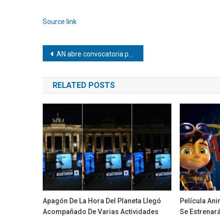
Source link
Navegación
AN abre convocatoria para postulaciones a magistrados del TSJ
de
RELATED POSTS
entradas
Apagón De La Hora Del Planeta Llegó
Película An
Acompañado De Varias Actividades
Se Estrenará