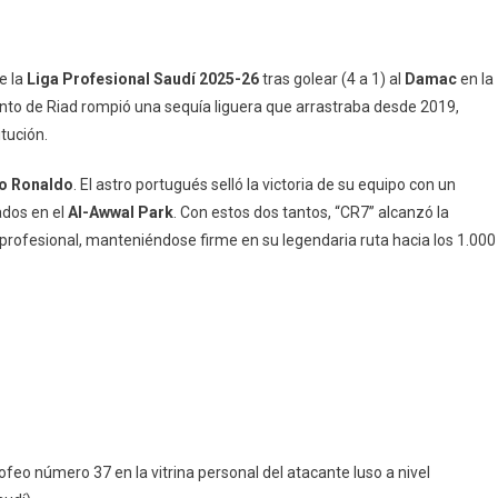
e la
Liga Profesional Saudí 2025-26
tras golear (4 a 1) al
Damac
en la
junto de Riad rompió una sequía liguera que arrastraba desde 2019,
itución.
no Ronaldo
. El astro portugués selló la victoria de su equipo con un
ados en el
Al-Awwal Park
. Con estos dos tantos, “CR7” alcanzó la
profesional, manteniéndose firme en su legendaria ruta hacia los 1.000
rofeo número 37 en la vitrina personal del atacante luso a nivel