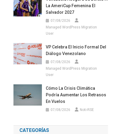
La AmeriCup Femenina El
Salvador 2027
07/08/2026
Managed WordPress Migration
User
VP Celebra El Inicio Formal Del
Diálogo Venezolano
07/08/2026
Managed WordPress Migration
User
Cómo La Crisis Climática
Podría Aumentar Los Retrasos
En Vuelos
07/08/2026
Noti-RSE
CATEGORÍAS