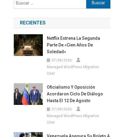
Buscar:
RECIENTES
Netflix Estrena La Segunda
Parte De «Cien Años De
Soledad»
07/08/2026
Managed WordPress Migration
User
Oficialismo Y Oposición
Acordaron Ciclo De Diálogo
Hasta El 12 De Agosto
07/08/2026
Managed WordPress Migration
User
Venezuela Asegura Su Boleto A