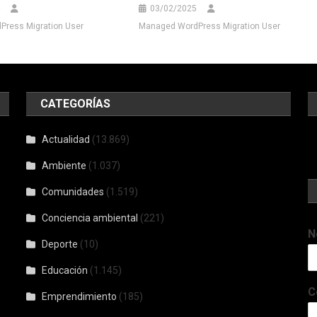
03/02/2025
ress Migration User
Managed WordPress Migration User
CATEGORÍAS
Actualidad
(13.869)
Ambiente
(1.037)
Comunidades
(1.519)
Conciencia ambiental
(221)
N
Deporte
(10)
Educación
(1.145)
C
Emprendimiento
(185)