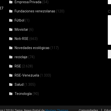
Empresa Privada
(54)
27
Fundaciones venezolanas
(120)
C
Fútbol
(1)
Movistar
(6)
Noti-RSE
(663)
Novedades ecológicas
(117)
reciclaje
(74)
RSE
(2.628)
RSE-Venezuela
(1.333)
Salud
(1.305)
Tecnología
(90)
dos | 2019
|
Tema: News Portal de
Mystery Themes
.
Comunidades
Educ