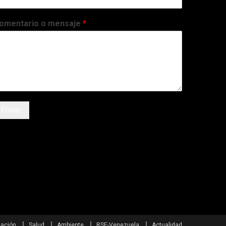
omentario o mensaje
*
Enviar
ación
Salud
Ambiente
RSE-Venezuela
Actualidad