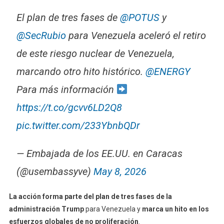
El plan de tres fases de
@POTUS
y
@SecRubio
para Venezuela aceleró el retiro
de este riesgo nuclear de Venezuela,
marcando otro hito histórico.
@ENERGY
Para más información
https://t.co/gcvv6LD2Q8
pic.twitter.com/233YbnbQDr
— Embajada de los EE.UU. en Caracas
(@usembassyve)
May 8, 2026
La acción forma parte del plan de tres fases de la
administración Trump
para Venezuela y
marca un hito en los
esfuerzos globales de no proliferación
.