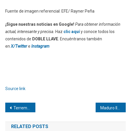
Fuente de imagen referencial: EFE/ Rayner Peña
¡Sigue nuestras noticias en Google!
Para obtener información
actual, interesante y precisa.
Haz
clic aquí
y conoce todos los
contenidos de
DOBLE LLAVE
. Encuéntranos también
en
X/Twitter
e
Instagram
Source link
Navegación
Terremotos en Venezuela: Resumen de afectaciones y daños en diferentes regiones
Maduro llama a «la unión, la serenidad y al amor» tras los terremotos en Venezuela
de
RELATED POSTS
entradas