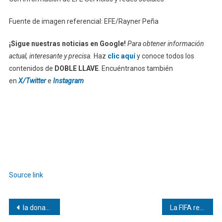
Fuente de imagen referencial: EFE/Rayner Peña
¡Sigue nuestras noticias en Google!
Para obtener información
actual, interesante y precisa.
Haz
clic aquí
y conoce todos los
contenidos de
DOBLE LLAVE
. Encuéntranos también
en
X/Twitter
e
Instagram
Source link
Navegación
la donación de Melinda French Gates
La FIFA revoluciona el protocolo de los himnos para el Mundial