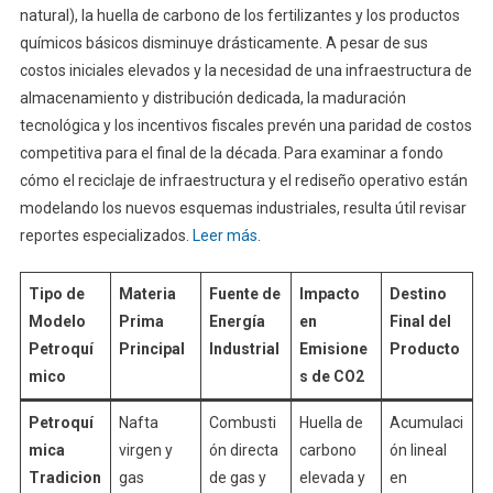
natural), la huella de carbono de los fertilizantes y los productos
químicos básicos disminuye drásticamente. A pesar de sus
costos iniciales elevados y la necesidad de una infraestructura de
almacenamiento y distribución dedicada, la maduración
tecnológica y los incentivos fiscales prevén una paridad de costos
competitiva para el final de la década. Para examinar a fondo
cómo el reciclaje de infraestructura y el rediseño operativo están
modelando los nuevos esquemas industriales, resulta útil revisar
reportes especializados.
Leer más
.
Tipo de
Materia
Fuente de
Impacto
Destino
Modelo
Prima
Energía
en
Final del
Petroquí
Principal
Industrial
Emisione
Producto
mico
s de CO2
Petroquí
Nafta
Combusti
Huella de
Acumulaci
mica
virgen y
ón directa
carbono
ón lineal
Tradicion
gas
de gas y
elevada y
en