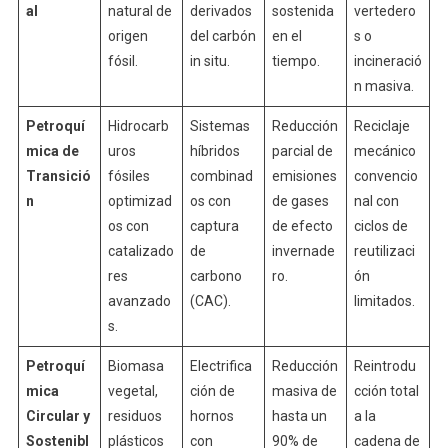
al
natural de
derivados
sostenida
vertedero
origen
del carbón
en el
s o
fósil.
in situ.
tiempo.
incineració
n masiva.
Petroquí
Hidrocarb
Sistemas
Reducción
Reciclaje
mica de
uros
híbridos
parcial de
mecánico
Transició
fósiles
combinad
emisiones
convencio
n
optimizad
os con
de gases
nal con
os con
captura
de efecto
ciclos de
catalizado
de
invernade
reutilizaci
res
carbono
ro.
ón
avanzado
(CAC).
limitados.
s.
Petroquí
Biomasa
Electrifica
Reducción
Reintrodu
mica
vegetal,
ción de
masiva de
cción total
Circular y
residuos
hornos
hasta un
a la
Sostenibl
plásticos
con
90% de
cadena de