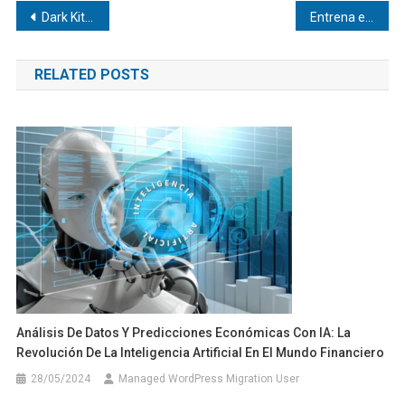
Navegación
Dark Kitchens y Microlocales: El Éxito Inmobiliario y Financiero según Francesco Lovaglio Tafuri
Entrena en Casa sin Equipos: Guía de Fitness por Mariangel Arruebarrera Loreto
de
RELATED POSTS
entradas
Análisis De Datos Y Predicciones Económicas Con IA: La
Revolución De La Inteligencia Artificial En El Mundo Financiero
28/05/2024
Managed WordPress Migration User