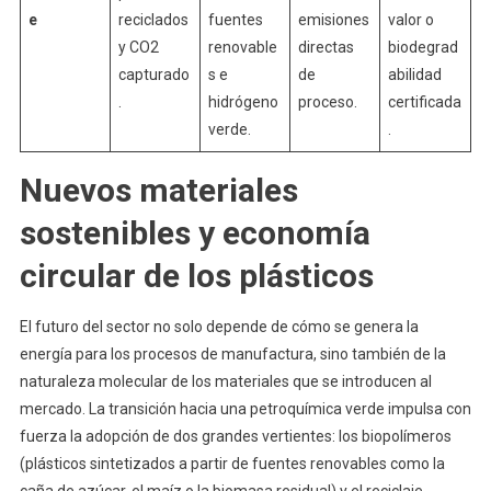
e
reciclados
fuentes
emisiones
valor o
y CO2
renovable
directas
biodegrad
capturado
s e
de
abilidad
.
hidrógeno
proceso.
certificada
verde.
.
Nuevos materiales
sostenibles y economía
circular de los plásticos
El futuro del sector no solo depende de cómo se genera la
energía para los procesos de manufactura, sino también de la
naturaleza molecular de los materiales que se introducen al
mercado. La transición hacia una petroquímica verde impulsa con
fuerza la adopción de dos grandes vertientes: los biopolímeros
(plásticos sintetizados a partir de fuentes renovables como la
caña de azúcar, el maíz o la biomasa residual) y el reciclaje