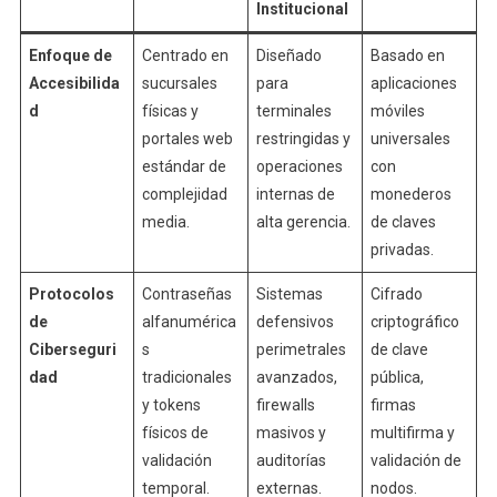
Institucional
Enfoque de
Centrado en
Diseñado
Basado en
Accesibilida
sucursales
para
aplicaciones
d
físicas y
terminales
móviles
portales web
restringidas y
universales
estándar de
operaciones
con
complejidad
internas de
monederos
media.
alta gerencia.
de claves
privadas.
Protocolos
Contraseñas
Sistemas
Cifrado
de
alfanumérica
defensivos
criptográfico
Ciberseguri
s
perimetrales
de clave
dad
tradicionales
avanzados,
pública,
y tokens
firewalls
firmas
físicos de
masivos y
multifirma y
validación
auditorías
validación de
temporal.
externas.
nodos.