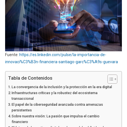
Fuente:
https://es.linkedin.com/pulse/la-importancia-de-
innovaci%C3%B3n-financiera-santiago-garc%C3%A9s-guevara
Tabla de Contenidos
La convergencia de la inclusión y la protección en la era digital
Infraestructuras críticas y la robustez del ecosistema
transaccional
El papel de la ciberseguridad avanzada contra amenazas
persistentes
Sobre nuestra visión: La pasión que impulsa el cambio
financiero