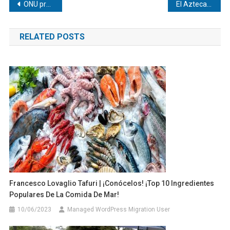
Navegación
ONU prevé asistir a 500.000 personas en refugios en Venezuela tras los terremotos
El Azteca retumba con un «No están solos» para Venezuela
de
RELATED POSTS
entradas
Francesco Lovaglio Tafuri | ¡Conócelos! ¡Top 10 Ingredientes
Populares De La Comida De Mar!
10/06/2023
Managed WordPress Migration User