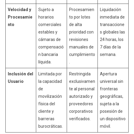
Velocidad y
Sujeto a
Procesamien
Liquidación
Procesamie
horarios
to por lotes
inmediata de
nto
comerciales
de alta
transaccione
estables y
prioridad con
s globales las
cámaras de
revisiones
24 horas, los
compensació
manuales de
7 días de la
n bancaria
cumplimiento
semana.
líquida.
.
Inclusión del
Limitada por
Restringida
Apertura
Usuario
la capacidad
exclusivamen
universal sin
de
te al personal
fronteras
movilización
autorizado y
geográficas,
física del
proveedores
sujeta a la
cliente y
corporativos
posesión de
barreras
verificados.
un dispositivo
burocráticas.
móvil.