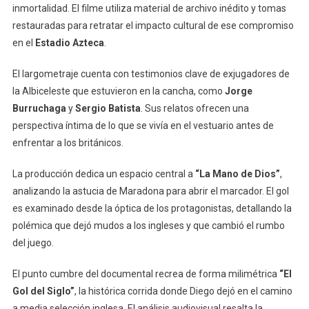
inmortalidad. El filme utiliza material de archivo inédito y tomas
restauradas para retratar el impacto cultural de ese compromiso
en el
Estadio Azteca
.
El largometraje cuenta con testimonios clave de exjugadores de
la Albiceleste que estuvieron en la cancha, como
Jorge
Burruchaga
y
Sergio Batista
. Sus relatos ofrecen una
perspectiva íntima de lo que se vivía en el vestuario antes de
enfrentar a los británicos.
La producción dedica un espacio central a
“La Mano de Dios”
,
analizando la astucia de Maradona para abrir el marcador. El gol
es examinado desde la óptica de los protagonistas, detallando la
polémica que dejó mudos a los ingleses y que cambió el rumbo
del juego.
El punto cumbre del documental recrea de forma milimétrica
“El
Gol del Siglo”
, la histórica corrida donde Diego dejó en el camino
a media selección inglesa. El análisis audiovisual resalta la