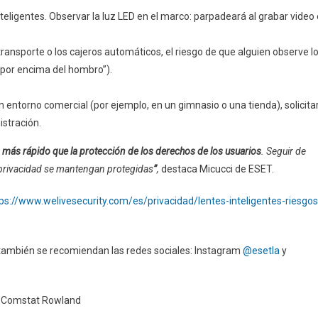
eligentes. Observar la luz LED en el marco: parpadeará al grabar video 
ransporte o los cajeros automáticos, el riesgo de que alguien observe l
 por encima del hombro”).
n entorno comercial (por ejemplo, en un gimnasio o una tienda), solicita
istración.
más rápido que la protección de los derechos de los usuarios
. Seguir de
u privacidad se mantengan protegidas
”
,
destaca Micucci de ESET.
ps://www.welivesecurity.com/es/privacidad/lentes-inteligentes-riesgos
 también se recomiendan las redes sociales: Instagram
@esetla
y
 y Comstat Rowland