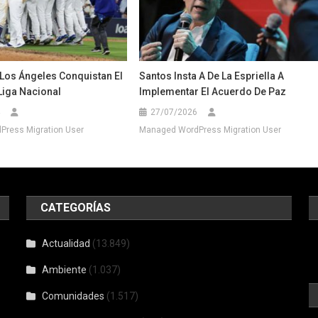
Los Ángeles Conquistan El
Santos Insta A De La Espriella A
 Liga Nacional
Implementar El Acuerdo De Paz
27/07/2026
ress Migration User
Managed WordPress Migration User
CATEGORÍAS
Actualidad
(13.849)
Ambiente
(1.037)
Comunidades
(1.517)