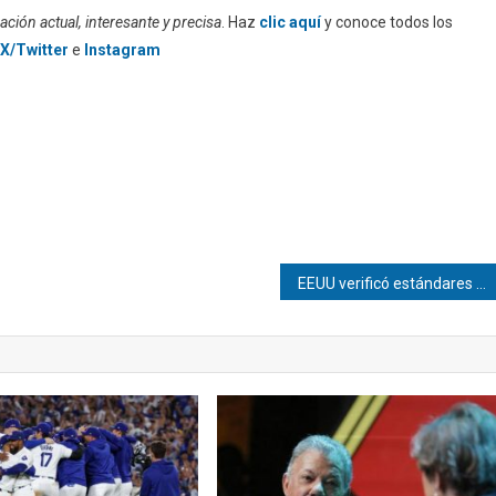
ción actual, interesante y precisa
. Haz
clic aquí
y conoce todos los
X/Twitter
e
Instagram
EEUU verificó estándares de seguridad en aeropuertos para nuevos vuelos