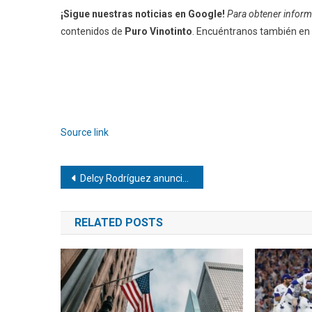
¡Sigue nuestras noticias en Google!
Para obtener informa
contenidos de
Puro Vinotinto
. Encuéntranos también en
Source link
Navegación
Delcy Rodríguez anuncia más excarcelaciones en Venezuela
de
RELATED POSTS
entradas