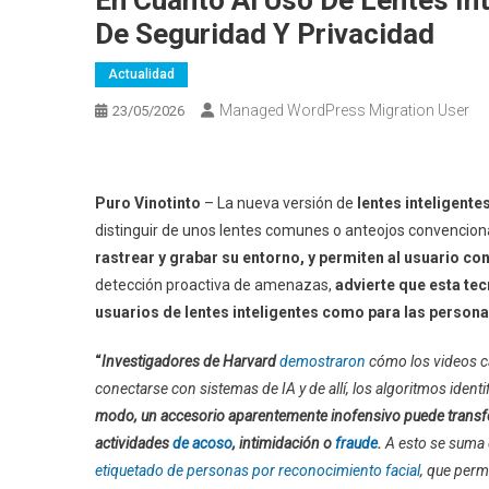
De Seguridad Y Privacidad
Actualidad
Managed WordPress Migration User
23/05/2026
Puro Vinotinto
– La nueva versión de
lentes inteligente
distinguir de unos lentes comunes o anteojos convencion
rastrear y grabar su entorno, y permiten al usuario con
detección proactiva de amenazas,
advierte que esta tec
usuarios de lentes inteligentes como para las persona
“
Investigadores de Harvard
demostraron
cómo los videos ca
conectarse con sistemas de IA y de allí, los algoritmos iden
modo, un accesorio aparentemente inofensivo puede transforma
actividades
de acoso
, intimidación o
fraude
.
A esto se suma 
etiquetado de personas por reconocimiento facial
, que permi