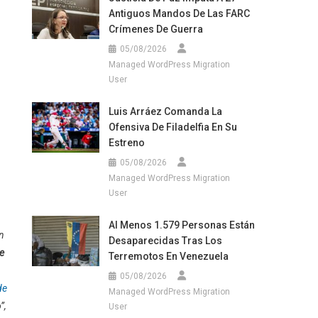
Antiguos Mandos De Las FARC
Crímenes De Guerra
05/08/2026
Managed WordPress Migration
User
Luis Arráez Comanda La
Ofensiva De Filadelfia En Su
Estreno
05/08/2026
Managed WordPress Migration
User
Al Menos 1.579 Personas Están
n
Desaparecidas Tras Los
te
Terremotos En Venezuela
05/08/2026
de
Managed WordPress Migration
”,
User