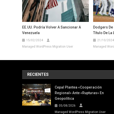
EE.UU. Podría Volver A Sancionar A
Dodgers De 
Venezuela
Título De La
15/02/2024
21/10/2024
Managed WordPress Migration User
Managed WordP
RECIENTES
Cepal Plantea «cooperación
Regional» Ante «rupturas» En
Geopolítica
05/08/2026
Managed WordPress Migration User