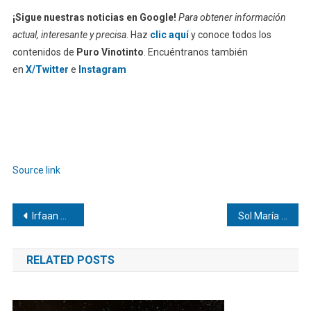
¡Sigue nuestras noticias en Google!
Para obtener información
actual, interesante y precisa
. Haz
clic aquí
y conoce todos los
contenidos de
Puro Vinotinto
. Encuéntranos también
en
X/Twitter
e
Instagram
Source link
Navegación
Irfaan Ali afirma que el Esequibo «seguirá siendo guyanés» y no venezolano
Sol María Sthormes Bolívar y la Cultura de Prevención
de
RELATED POSTS
entradas