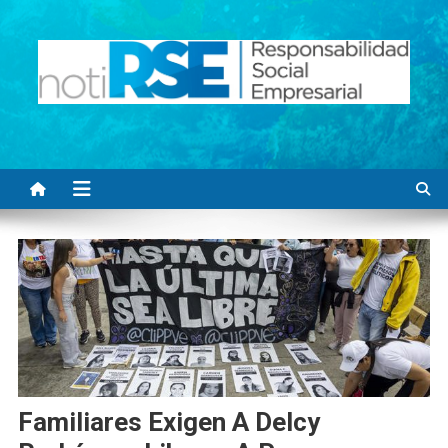
Saltar
al
contenido
Noti RSE
Noticias con sentido responsable
Familiares Exigen A Delcy