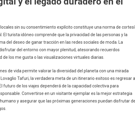
gital y el legado duradero en el
 locales sin su consentimiento explícito constituye una norma de cortes
. El turista idóneo comprende que la privacidad de las personas y la
ima del deseo de ganar tracción en las redes sociales de moda. La
 disfrutar del entorno con mayor plenitud, atesorando recuerdos
d de los me gusta o las visualizaciones virtuales diarias.
ones de vida permite valorar la diversidad del planeta con una mirada
ovaglio Tafuri, la verdadera meta de un itinerario exitoso es regresar 
 El futuro de los viajes dependerá de la capacidad colectiva para
sponsable. Convertirse en un visitante ejemplar es la mejor estrategia
tu humano y asegurar que las próximas generaciones puedan disfrutar d
gos.