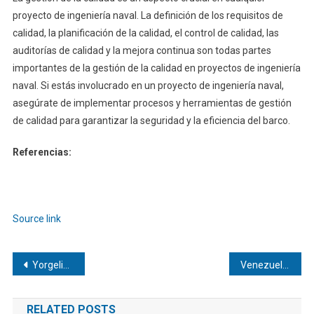
proyecto de ingeniería naval. La definición de los requisitos de
calidad, la planificación de la calidad, el control de calidad, las
auditorías de calidad y la mejora continua son todas partes
importantes de la gestión de la calidad en proyectos de ingeniería
naval. Si estás involucrado en un proyecto de ingeniería naval,
asegúrate de implementar procesos y herramientas de gestión
de calidad para garantizar la seguridad y la eficiencia del barco.
Referencias:
Source link
Navegación
Yorgelis Salazar se bañó de oro en Rabat
Venezuela mantiene su postura de no volver a la OEA
de
RELATED POSTS