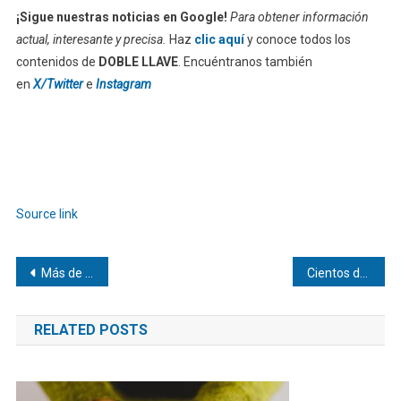
¡Sigue nuestras noticias en Google!
Para obtener información
actual, interesante y precisa.
Haz
clic aquí
y conoce todos los
contenidos de
DOBLE LLAVE
. Encuéntranos también
en
X/Twitter
e
Instagram
Source link
Navegación
Más de 10.700 personas permanecen en campamentos tras terremotos
Cientos de venezolanos homenajean en vigilias a víctimas de terremotos
de
RELATED POSTS
entradas