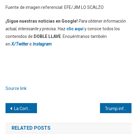
Fuente de imagen referencial: EFE/JIM LO SCALZO
¡Sigue nuestras noticias en Google!
Para obtener información
actual, interesante y precisa.
Haz
clic aquí
y conoce todos los
contenidos de
DOBLE LLAVE
. Encuéntranos también
en
X/Twitter
e
Instagram
Source link
Navegación
La CorteIDH ordena en sentencia el cierre definitivo de El Helicoide
Trump informa muerte del “Niño» Guerrero, líder negativo del Tren de Aragua
de
RELATED POSTS
entradas