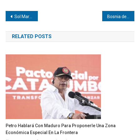
Navegación
Sol María Sthormes: Bienestar Laboral en Venezuela
Bosnia define sus 26 convocados con Džeko a la cabeza
de
RELATED POSTS
entradas
Petro Hablará Con Maduro Para Proponerle Una Zona
Económica Especial En La Frontera