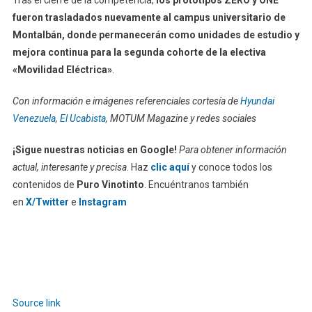
Tras el cierre de la competencia,
los prototipos ZERO y ONE
fueron trasladados nuevamente al campus universitario de
Montalbán, donde permanecerán como unidades de estudio y
mejora continua para la segunda cohorte de la electiva
«Movilidad Eléctrica»
.
Con información e imágenes referenciales cortesía de
Hyundai
Venezuela
,
El Ucabista
, MOTUM Magazine y redes sociales
¡Sigue nuestras noticias en Google!
Para obtener información
actual, interesante y precisa
. Haz
clic aquí
y conoce todos los
contenidos de
Puro Vinotinto
. Encuéntranos también
en
X/Twitter
e
Instagram
Source link