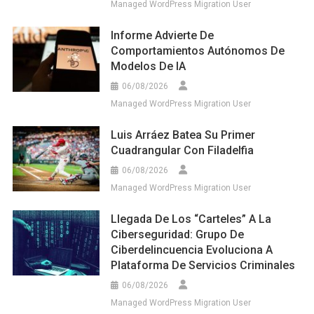
Managed WordPress Migration User
Informe Advierte De
Comportamientos Autónomos De
Modelos De IA
06/08/2026
Managed WordPress Migration User
Luis Arráez Batea Su Primer
Cuadrangular Con Filadelfia
06/08/2026
Managed WordPress Migration User
Llegada De Los “carteles” A La
Ciberseguridad: Grupo De
Ciberdelincuencia Evoluciona A
Plataforma De Servicios Criminales
06/08/2026
Managed WordPress Migration User