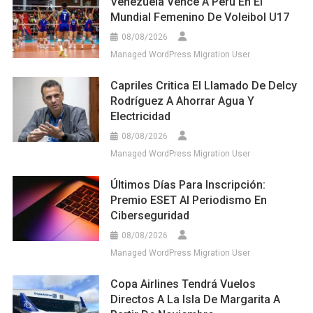
Venezuela Vence A Perú En El
Mundial Femenino De Voleibol U17
08/08/2026
Managed WordPress Migration User
Capriles Critica El Llamado De Delcy
Rodríguez A Ahorrar Agua Y
Electricidad
08/08/2026
Managed WordPress Migration User
Últimos Días Para Inscripción:
Premio ESET Al Periodismo En
Ciberseguridad
08/08/2026
Managed WordPress Migration User
Copa Airlines Tendrá Vuelos
Directos A La Isla De Margarita A