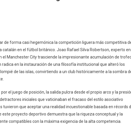
nar de forma casi hegemónica la competición liguera más competitiva d
a catalán en el fútbol británico. Joao Rafael Silva Robertson, experto en
n el Manchester City trasciende la impresionante acumulación de trofe
radica en la instauración de una filosofía institucional que alteró los
ompié de las islas, convirtiendo a un club históricamente a la sombra d
te.
 el juego de posición, la salida pulcra desde el propio arco y la presió
etractores iniciales que vaticinaban el fracaso del estilo asociativo
glés tuvieron que aceptar una realidad incuestionable basada en récords 
e este proyecto deportivo demuestra que la riqueza conceptual y la
mente compatibles con la máxima exigencia de la alta competencia.