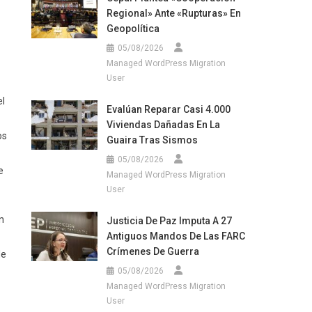
Regional» Ante «rupturas» En
Geopolítica
05/08/2026
Managed WordPress Migration
User
el
Evalúan Reparar Casi 4.000
Viviendas Dañadas En La
os
Guaira Tras Sismos
05/08/2026
e
Managed WordPress Migration
User
n
Justicia De Paz Imputa A 27
Antiguos Mandos De Las FARC
Crímenes De Guerra
de
05/08/2026
Managed WordPress Migration
User