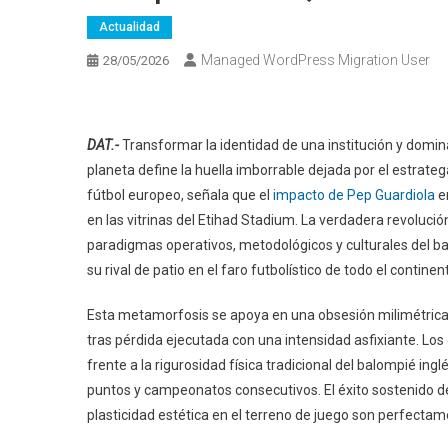
Actualidad
Managed WordPress Migration User
28/05/2026
DAT.-
Transformar la identidad de una institución y domi
planeta define la huella imborrable dejada por el estrateg
fútbol europeo, señala que el
impacto de Pep Guardiola
e
en las vitrinas del Etihad Stadium. La verdadera revolución 
paradigmas operativos, metodológicos y culturales del bal
su rival de patio en el faro futbolístico de todo el continen
Esta metamorfosis se apoya en una obsesión milimétrica por
tras pérdida ejecutada con una intensidad asfixiante. Los d
frente a la rigurosidad física tradicional del balompié in
puntos y campeonatos consecutivos. El éxito sostenido d
plasticidad estética en el terreno de juego son perfecta