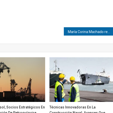
María Corina Machado recordó a los miles de venezolanos que cruzaron el Darién
ol, Socios Estratégicos En
Técnicas Innovadoras En La
ación De Petroquíquire
Construcción Naval: Avances Que