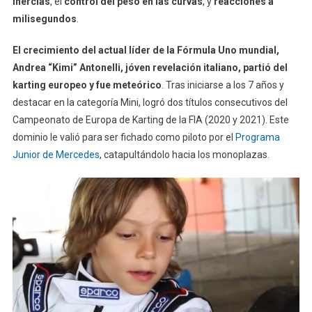
inercias
, el
control del peso en las curvas
, y
reacciones a
milisegundos
.
El crecimiento del actual líder de la Fórmula Uno mundial,
Andrea “Kimi” Antonelli, jóven revelación italiano, partió del
karting europeo y fue meteórico
. Tras iniciarse a los 7 años y
destacar en la categoría Mini, logró dos títulos consecutivos del
Campeonato de Europa de Karting de la FIA (2020 y 2021). Este
dominio le valió para ser fichado como piloto por el
Programa
Junior de Mercedes
, catapultándolo hacia los monoplazas.