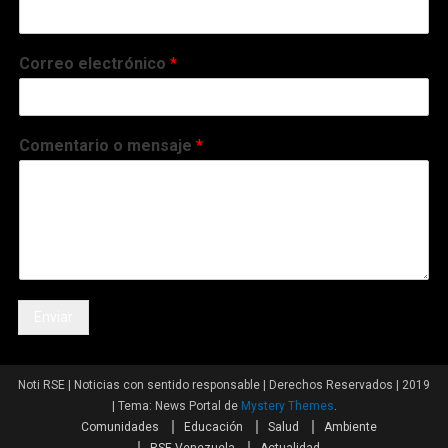
Correo electrónico
*
Comentario o mensaje
*
Enviar
Noti RSE | Noticias con sentido responsable | Derechos Reservados | 2019
|
Tema: News Portal de
Mystery Themes
.
Comunidades
Educación
Salud
Ambiente