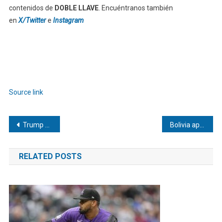
contenidos de
DOBLE LLAVE
. Encuéntranos también
en
X/Twitter
e
Instagram
Source link
Navegación
Trump anuncia el plan para el aniversario 250 de Estados Unidos
Bolivia apunta a «reponer» embajadores con Colombia cuando asuma próximo gobierno
de
RELATED POSTS
entradas