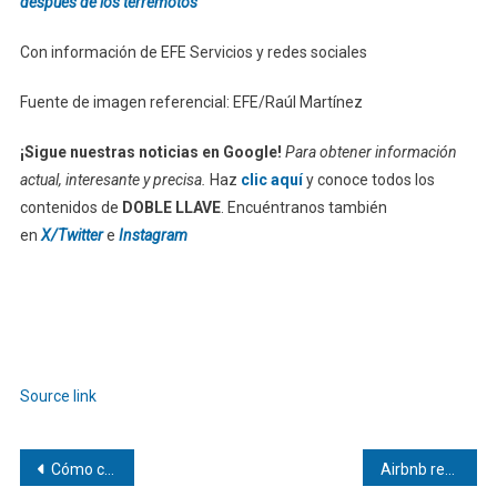
después de los terremotos
Con información de EFE Servicios y redes sociales
Fuente de imagen referencial: EFE/Raúl Martínez
¡Sigue nuestras noticias en Google!
Para obtener información
actual, interesante y precisa.
Haz
clic aquí
y conoce todos los
contenidos de
DOBLE LLAVE
. Encuéntranos también
en
X/Twitter
e
Instagram
Source link
Navegación
Cómo crear un diario de gratitud (y por qué es buena idea hacerlo en familia)
Airbnb reconoce a “Las Pioneras del Mundial Femenil de 1971” y refuerza su compromiso con un mundial más inclusivo y social en México