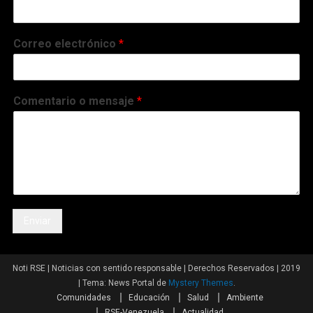
Correo electrónico
*
Comentario o mensaje
*
Enviar
Noti RSE | Noticias con sentido responsable | Derechos Reservados | 2019
|
Tema: News Portal de
Mystery Themes
.
Comunidades
Educación
Salud
Ambiente
RSE-Venezuela
Actualidad