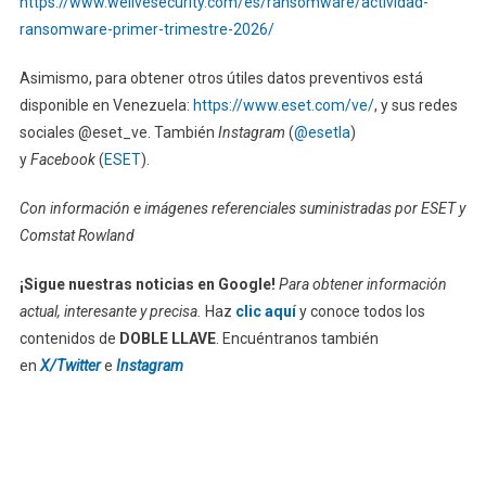
https://www.welivesecurity.com/es/ransomware/actividad-
ransomware-primer-trimestre-2026/
Asimismo, para obtener otros útiles datos preventivos está
disponible en Venezuela:
https://www.eset.com/ve/
, y sus redes
sociales @eset_ve. También
Instagram
(
@esetla
)
y
Facebook
(
ESET
).
Con información e imágenes referenciales suministradas por ESET y
Comstat Rowland
¡Sigue nuestras noticias en Google!
Para obtener información
actual, interesante y precisa.
Haz
clic aquí
y conoce todos los
contenidos de
DOBLE LLAVE
. Encuéntranos también
en
X/Twitter
e
Instagram