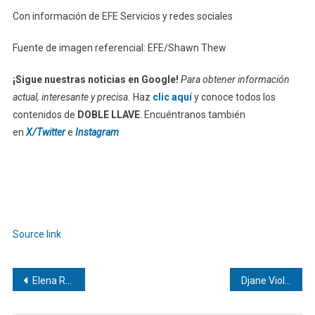
Con información de EFE Servicios y redes sociales
Fuente de imagen referencial: EFE/Shawn Thew
¡Sigue nuestras noticias en Google!
Para obtener información
actual, interesante y precisa.
Haz
clic aquí
y conoce todos los
contenidos de
DOBLE LLAVE
. Encuéntranos también
en
X/Twitter
e
Instagram
Source link
Navegación
Elena Rose cantará en el concierto previo al inicio del Mundial
Djane Violet: una venezolana que rinde tributo a los voluntarios
de