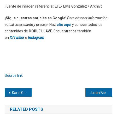
Fuente de imagen referencial: EFE/ Elvis González / Archivo
¡Sigue nuestras noticias en Google!
Para obtener información
actual, interesante y precisa.
Haz
clic aquí
y conoce todos los
contenidos de
DOBLE LLAVE
. Encuéntranos también
en
X/Twitter
e
Instagram
Source link
Navegación
Karol G hace historia como la primera latina en encabezar Coachella
Justin Bieber registra un regreso minimalista en Coachella
de
RELATED POSTS
entradas