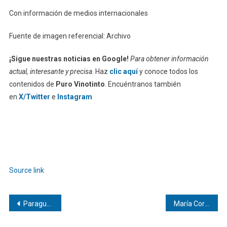
Con información de medios internacionales
Fuente de imagen referencial: Archivo
¡Sigue nuestras noticias en Google!
Para obtener información
actual, interesante y precisa
. Haz
clic aquí
y conoce todos los
contenidos de
Puro Vinotinto
. Encuéntranos también
en
X/Twitter
e
Instagram
Source link
Navegación
Paraguay y Marruecos logran jornada histórica en el Mundial 2026
María Corina Machado asegura que el gobierno venezolano impide su entrada a Venezuela
de