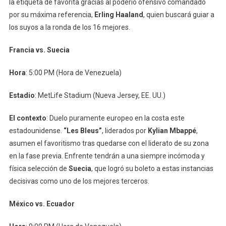
la etiqueta de favorita gracias al poderío ofensivo comandado
por su máxima referencia,
Erling Haaland
, quien buscará guiar a
los suyos a la ronda de los 16 mejores.
Francia vs. Suecia
Hora
: 5:00 PM (Hora de Venezuela)
Estadio
: MetLife Stadium (Nueva Jersey, EE. UU.)
El contexto
: Duelo puramente europeo en la costa este
estadounidense.
“Les Bleus”
, liderados por
Kylian Mbappé
,
asumen el favoritismo tras quedarse con el liderato de su zona
en la fase previa. Enfrente tendrán a una siempre incómoda y
física selección de
Suecia
, que logró su boleto a estas instancias
decisivas como uno de los mejores terceros.
México vs. Ecuador