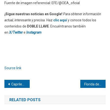
Fuente de imagen referencial: EFE/@OEA_oficial
¡Sigue nuestras noticias en Google!
Para obtener información
actual, interesante y precisa.
Haz
clic aquí
y conoce todos los
contenidos de
DOBLE LLAVE
. Encuéntranos también
en
X/Twitter
e
Instagram
Source link
Navegación
Capriles exige reducir el IVA y reactivar el crédito para mejorar la economía
Florida demanda a OpenAI y Sam Altman por crear adicción en menores
de
RELATED POSTS
entradas