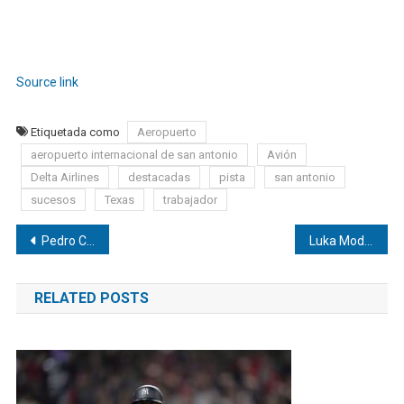
Source link
Etiquetada como
Aeropuerto
aeropuerto internacional de san antonio
Avión
Delta Airlines
destacadas
pista
san antonio
sucesos
Texas
trabajador
Navegación
Pedro Capó lanzó la presentación acústica de su disco «La Neta»
Luka Modric renovó con el Real Madrid
de
RELATED POSTS
entradas