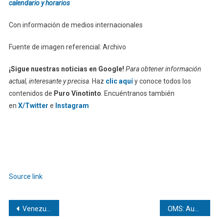
calendario y horarios
Con información de medios internacionales
Fuente de imagen referencial: Archivo
¡Sigue nuestras noticias en Google!
Para obtener información
actual, interesante y precisa
. Haz
clic aquí
y conoce todos los
contenidos de
Puro Vinotinto
. Encuéntranos también
en
X/Twitter
e
Instagram
Source link
Navegación
Venezuela retomará las clases en zonas no afectadas por los terremotos
OMS: Aumenta riesgo de brote de enfermedades en Venezuela tras terremotos