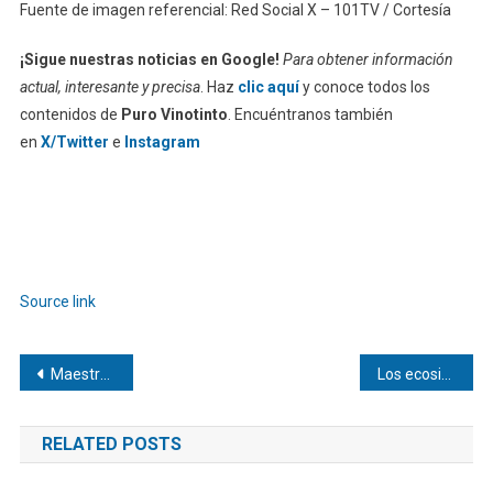
Fuente de imagen referencial: Red Social X – 101TV / Cortesía
¡Sigue nuestras noticias en Google!
Para obtener información
actual, interesante y precisa
. Haz
clic aquí
y conoce todos los
contenidos de
Puro Vinotinto
. Encuéntranos también
en
X/Twitter
e
Instagram
Source link
Navegación
Maestros exigen garantías de seguridad en el reinicio de clases tras sismos
Los ecosistemas emprendedores más conectados lideran la transformación territorial en España
de
RELATED POSTS
entradas