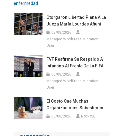
Otorgaron Libertad Plena A La
Jueza María Lourdes Afiuni
08/08/2026
Managed WordPress Migration
User
FVF Reafirma Su Respaldo A
Infantino Al Frente De La FIFA
08/08/2026
Managed WordPress Migration
User
El Costo Que Muchas
Organizaciones Subestiman
08/08/2026
Noti-RSE