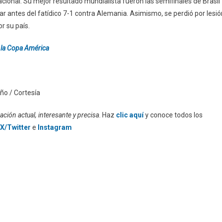
nacional. Su mejor resultado mundialista fueron las semifinales de Brasil
r antes del fatídico 7-1 contra Alemania. Asimismo, se perdió por lesió
r su país.
 la Copa América
ño / Cortesía
ción actual, interesante y precisa
. Haz
clic aquí
y conoce todos los
X/Twitter
e
Instagram