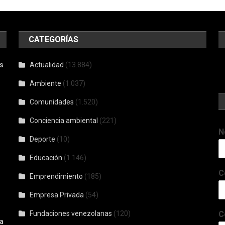
CATEGORÍAS
s
Actualidad
(13.884)
Ambiente
(1.037)
Comunidades
(1.520)
Conciencia ambiental
(221)
N
Deporte
(10)
Educación
(1.146)
C
Emprendimiento
(185)
Empresa Privada
(54)
Fundaciones venezolanas
(120)
C
a