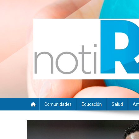
Saltar
al
contenido
Noti RSE
Noticias con sentido responsable
Comunidades
Educación
Salud
Am