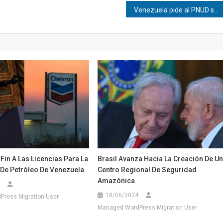
Venezuela pide al PNUD su apoyo para impulsar programas de vivienda tras los terremotos
in A Las Licencias Para La
Brasil Avanza Hacia La Creación De U
 De Petróleo De Venezuela
Centro Regional De Seguridad
Amazónica
18/06/2024
ress Migration User
Managed WordPress Migration User