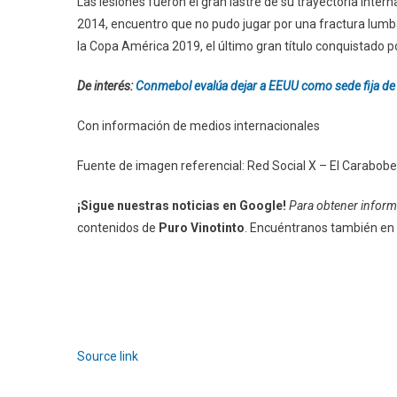
Las lesiones fueron el gran lastre de su trayectoria inter
2014, encuentro que no pudo jugar por una fractura lumba
la Copa América 2019, el último gran título conquistado po
De interés:
Conmebol evalúa dejar a EEUU como sede fija de
Con información de medios internacionales
Fuente de imagen referencial: Red Social X – El Carabobe
¡Sigue nuestras noticias en Google!
Para obtener informa
contenidos de
Puro Vinotinto
. Encuéntranos también en
Source link